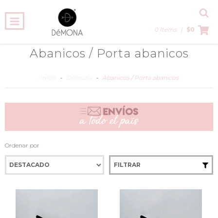
0 Items
|
$0
Abanicos / Porta abanicos
Inicio
-
Démona
-
Abanicos / Porta abanicos
Ordenar por
FILTRAR