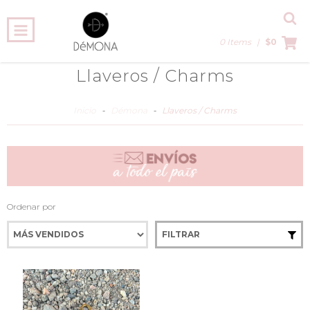
0 Items
|
$0
Llaveros / Charms
Inicio
-
Démona
-
Llaveros / Charms
Ordenar por
FILTRAR