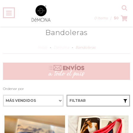
0 Items
|
$0
Bandoleras
Inicio
-
Démona
-
Bandoleras
Ordenar por
FILTRAR