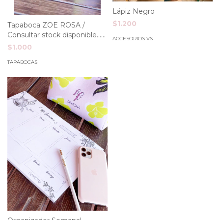
Lápiz Negro
$1.200
Tapaboca ZOE ROSA /
Consultar stock disponible...
ACCESORIOS VS
gracias!
$1.000
TAPABOCAS