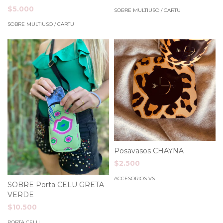
$5.000
SOBRE MULTIUSO / CARTU
SOBRE MULTIUSO / CARTU
Posavasos CHAYNA
$2.500
ACCESORIOS VS
SOBRE Porta CELU GRETA
VERDE
$10.500
PORTA CELU