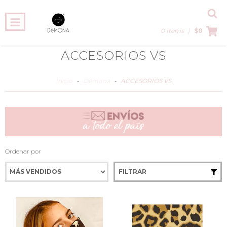
0 Items
|
$0
ACCESORIOS VS
Inicio
-
Démona
-
ACCESORIOS VS
Ordenar por
FILTRAR