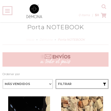
0 Items
|
$0
Porta NOTEBOOK
Inicio
-
Démona
-
Porta NOTEBOOK
Ordenar por
FILTRAR