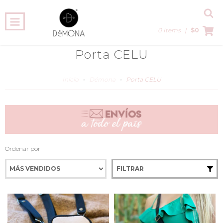
0 Items
|
$0
Porta CELU
Inicio
-
Démona
-
Porta CELU
Ordenar por
FILTRAR