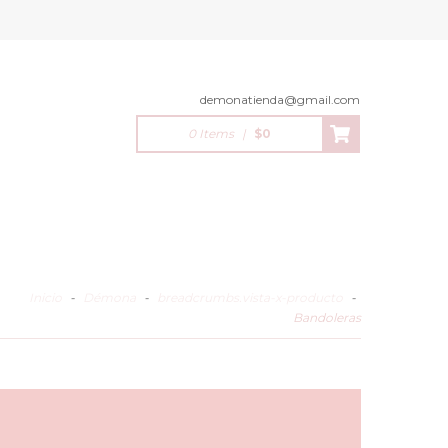
demonatienda@gmail.com
0 Items
|
$0
Inicio
-
Démona
-
breadcrumbs.vista-x-producto
-
Bandoleras