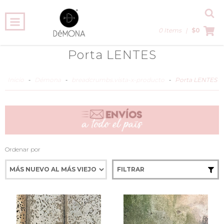
0 Items
|
$0
Porta LENTES
Inicio
-
Démona
-
breadcrumbs.vista-x-producto
-
Porta LENTES
Ordenar por
FILTRAR