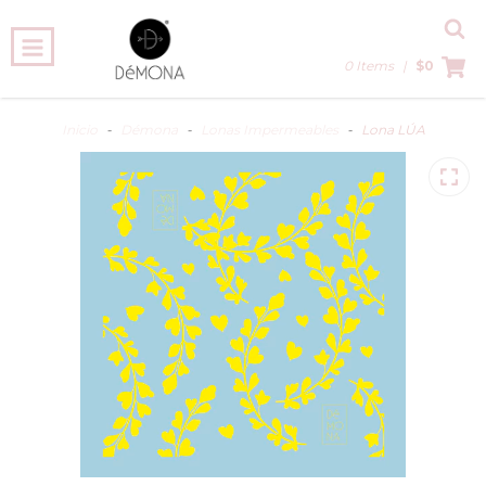
0 Items
|
$0
Inicio
-
Démona
-
Lonas Impermeables
-
Lona LÚA