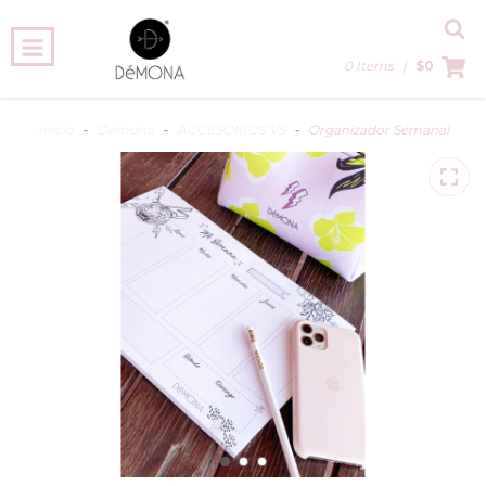
0 Items
|
$0
Inicio
-
Démona
-
ACCESORIOS VS
-
Organizador Semanal