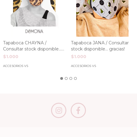
Tapaboca CHAYNA /
Tapaboca JANA / Consultar
Consultar stock disponible...
stock disponible... gracias!
gracias!
$1.000
$1.000
ACCESORIOS VS
ACCESORIOS VS