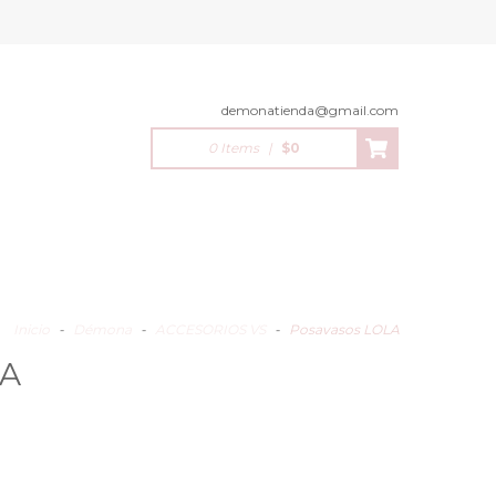
demonatienda@gmail.com
0 Items
|
$0
Inicio
-
Démona
-
ACCESORIOS VS
-
Posavasos LOLA
LA