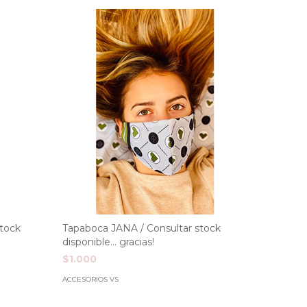
stock
Tapaboca JANA / Consultar stock
Tapaboc
disponible... gracias!
disponibl
$1.000
$1.000
ACCESORIOS VS
ACCESORIO