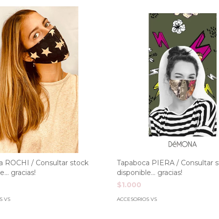
 ROCHI / Consultar stock
Tapaboca PIERA / Consultar 
... gracias!
disponible... gracias!
$1.000
S VS
ACCESORIOS VS