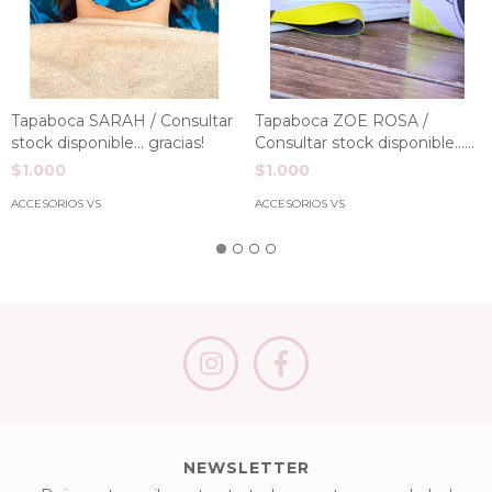
Tapaboca SARAH / Consultar
Tapaboca ZOE ROSA /
stock disponible... gracias!
Consultar stock disponible...
gracias!
$1.000
$1.000
ACCESORIOS VS
ACCESORIOS VS
NEWSLETTER