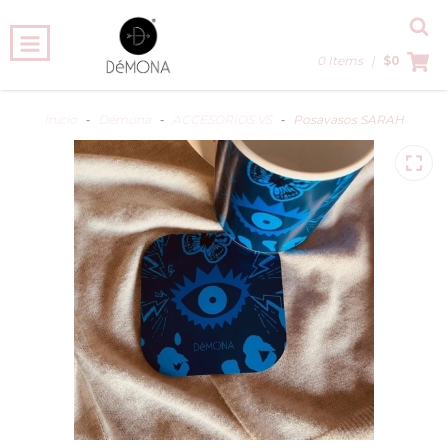
0 Items
|
$0
Inicio
-
Démona
-
ACCESORIOS VS
-
Posavasos SARAH