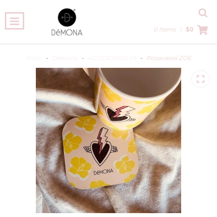
0 Items
|
$0
Inicio
-
Démona
-
ACCESORIOS VS
-
Posavasos ZOE