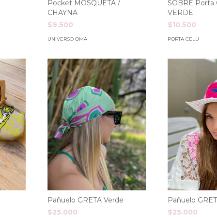
Pocket MOSQUETA /
SOBRE Porta
CHAYNA
VERDE
$9.500
$10.500
UNIVERSO OMA
PORTA CELU
Pañuelo GRETA Verde
Pañuelo GRET
$25.000
$25.000