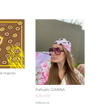
A marrón
Pañuelo GIANNA
$25.000
PAÑUELOS