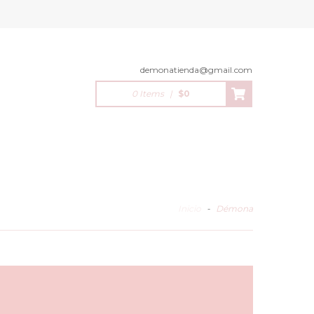
demonatienda@gmail.com
0 Items
|
$0
Inicio
-
Démona