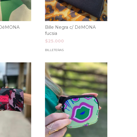
c/ DéMONA
Bille Negra c/ DéMONA
fucsia
$25.000
BILLETERAS