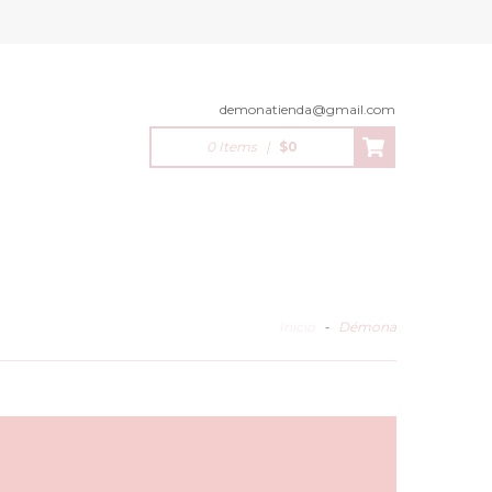
demonatienda@gmail.com
0 Items
|
$0
Inicio
-
Démona