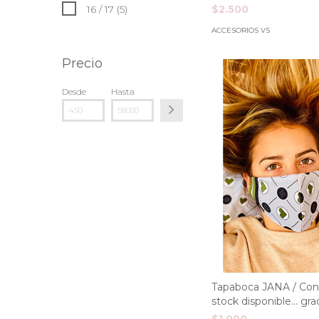
$2.500
16 / 17 (5)
ACCESORIOS VS
Precio
Desde
Hasta
Tapaboca JANA / Con
stock disponible... grac
$1.000