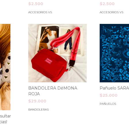
$2.500
$2.500
ACCESORIOS VS
ACCESORIOS VS
BANDOLERA DéMONA
Pañuelo SAR
ROJA
$25.000
$29.000
PAÑUELOS
BANDOLERAS
sultar
ias!