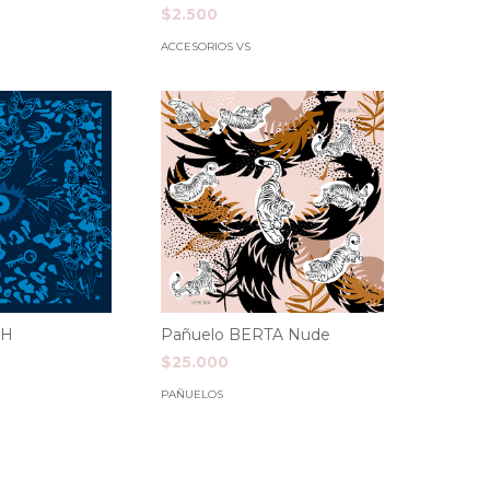
$2.500
ACCESORIOS VS
AH
Pañuelo BERTA Nude
$25.000
PAÑUELOS