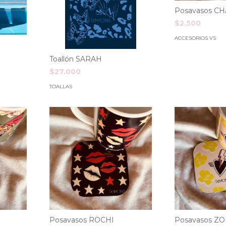
Posavasos C
$2.500
ACCESORIOS VS
Toallón SARAH
$27.000
TOALLAS
Posavasos ROCHI
Posavasos ZO