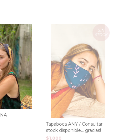
SIN
STOCK
YNA
Tapaboca ANY / Consultar
stock disponible... gracias!
$1.000