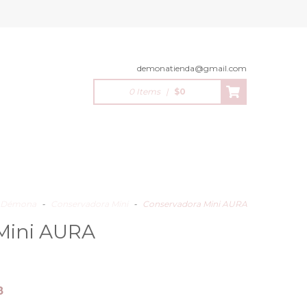
demonatienda@gmail.com
0 Items
|
$0
Démona
-
Conservadora Mini
-
Conservadora Mini AURA
Mini AURA
8