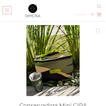
0 Items
|
$0
Inicio
-
Démona
-
Universo PRINT
-
Conservadora Mini CIRA
Conservadora Mini CIRA