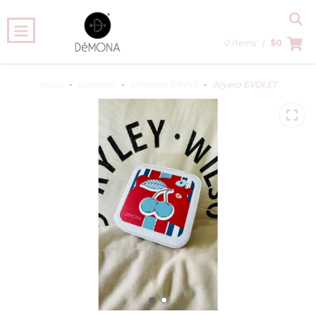
0 Items
|
$0
Inicio
-
Démona
-
Universo PRINT
-
Joyero EVOLET