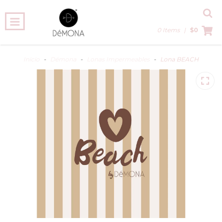
0 Items
|
$0
Inicio
-
Démona
-
Lonas Impermeables
-
Lona BEACH