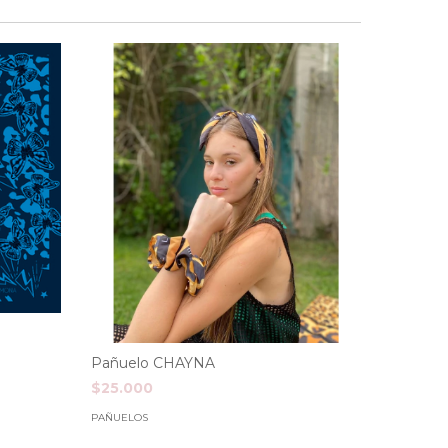
Pañuel
$25.00
Pañuelo CHAYNA
$25.000
PAÑUELOS
PAÑUELOS