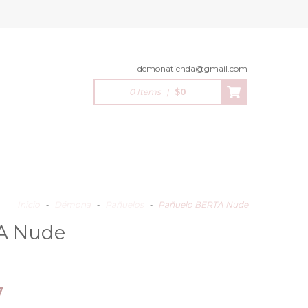
demonatienda@gmail.com
0 Items
|
$0
Inicio
-
Démona
-
Pañuelos
-
Pañuelo BERTA Nude
A Nude
7