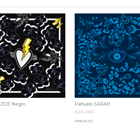
 ZOE Negro
Pañuelo SARAH
0
$25.000
PAÑUELOS