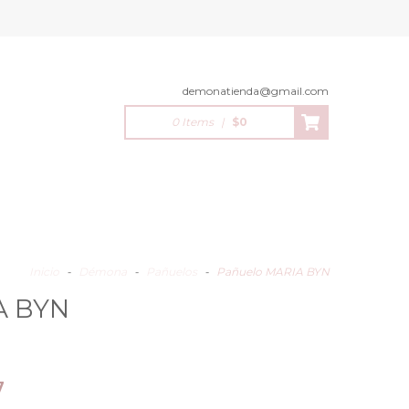
demonatienda@gmail.com
0 Items
|
$0
Inicio
-
Démona
-
Pañuelos
-
Pañuelo MARIA BYN
A BYN
7