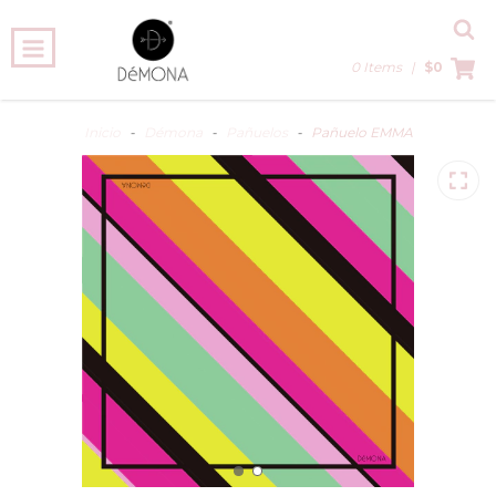
0 Items
|
$0
Inicio
-
Démona
-
Pañuelos
-
Pañuelo EMMA