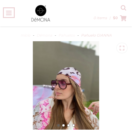
0 Items
|
$0
Inicio
-
Démona
-
Pañuelos
-
Pañuelo GIANNA