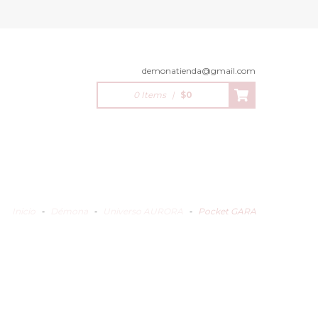
demonatienda@gmail.com
0 Items
|
$0
Inicio
-
Démona
-
Universo AURORA
-
Pocket GARA