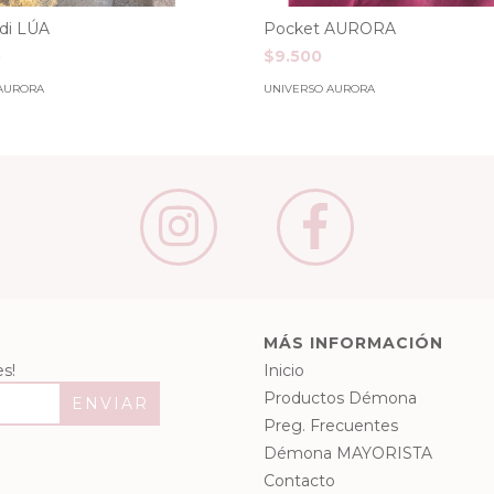
di LÚA
Pocket AURORA
0
$9.500
AURORA
UNIVERSO AURORA
MÁS INFORMACIÓN
s!
Inicio
Productos Démona
Preg. Frecuentes
Démona MAYORISTA
Contacto