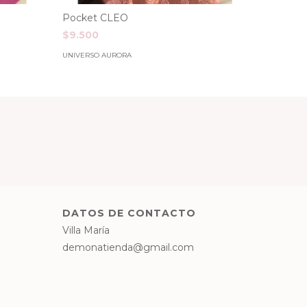
Pocket CLEO
Pocket
$9.500
$9.500
UNIVERSO AURORA
UNIVERSO
DATOS DE CONTACTO
Villa María
demonatienda@gmail.com