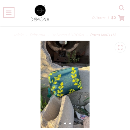
0 Items
|
$0
Inicio
-
Démona
-
Universo AURORA
-
Porta Midi LÚA